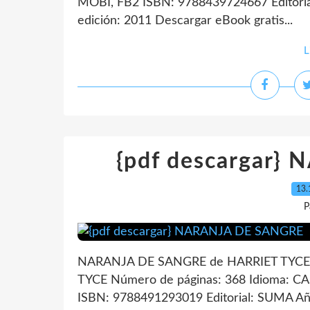
MOBI, FB2 ISBN: 9788439724667 Edito
edición: 2011 Descargar eBook gratis...
L
{pdf descargar
13.
P
NARANJA DE SANGRE de HARRIET TYCE 
TYCE Número de páginas: 368 Idioma: C
ISBN: 9788491293019 Editorial: SUMA Año