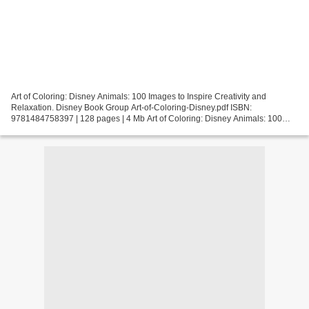
Art of Coloring: Disney Animals: 100 Images to Inspire Creativity and
Relaxation. Disney Book Group Art-of-Coloring-Disney.pdf ISBN:
9781484758397 | 128 pages | 4 Mb Art of Coloring: Disney Animals: 100
Images to Inspire Creativity and Relaxation Disney...