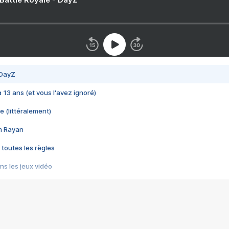
 DayZ
 a 13 ans (et vous l'avez ignoré)
e (littéralement)
im Rayan
 toutes les règles
s les jeux vidéo
us choquant de Rockstar ? - Le scandale BULLY
e plus moche de Steam
du RÊVE tourne au CAUCHEMAR