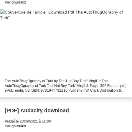
Par
ghurukix
The AutoThugOgraphy of Turk by Tab 'Hot Boy Turk" Virgil Jr The
AutoThugOgraphy of Turk Tab 'Hot Boy Turk" Virgil Jr Page: 302 Format: pdf,
ePub, mobi, fb2 ISBN: 9781947732216 Publisher: W. Clark Distribution &
Media Corporation Download eBook Download...
[PDF] Audacity download
Publié le 23/08/2021 à 11:00
Par
ghurukix