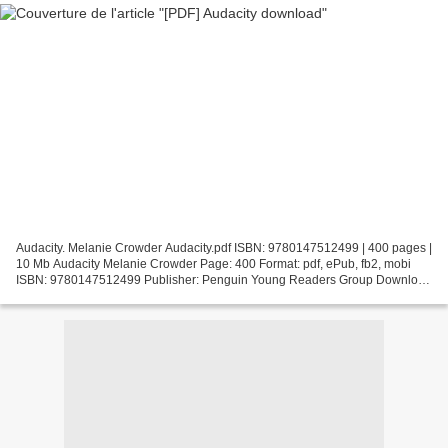
Audacity. Melanie Crowder Audacity.pdf ISBN: 9780147512499 | 400 pages |
10 Mb Audacity Melanie Crowder Page: 400 Format: pdf, ePub, fb2, mobi
ISBN: 9780147512499 Publisher: Penguin Young Readers Group Download
Audacity German textbook download Audacity...