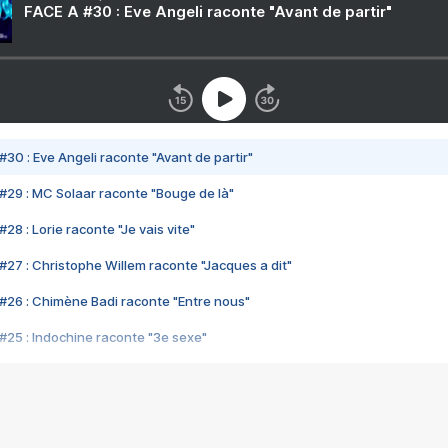
FACE A #30 : Eve Angeli raconte "Avant de partir"
#30 : Eve Angeli raconte "Avant de partir"
#29 : MC Solaar raconte "Bouge de là"
28 : Lorie raconte "Je vais vite"
#27 : Christophe Willem raconte "Jacques a dit"
#26 : Chimène Badi raconte "Entre nous"
#25 : Indochine raconte "3e sexe"
#24 : Zaho raconte "C'est chelou"
#23 : Patrick Bruel raconte "Au café des délices"
#22 : Kyo raconte "Le chemin"