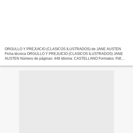
ORGULLO Y PREJUICIO (CLASICOS ILUSTRADOS) de JANE AUSTEN
Ficha técnica ORGULLO Y PREJUICIO (CLASICOS ILUSTRADOS) JANE
AUSTEN Número de páginas: 448 Idioma: CASTELLANO Formatos: Pdf,
ePub, MOBI, FB2 ISBN: 9788415618782 Editorial: ALMA EUROPA Año de
edición:...