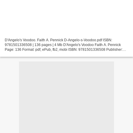
D'Angelo's Voodoo. Faith A. Pennick D-Angelo-s-Voodoo.pdf ISBN:
9781501336508 | 136 pages | 4 Mb D'Angelo's Voodoo Faith A. Pennick
Page: 136 Format: pdf, ePub, fb2, mobi ISBN: 9781501336508 Publisher:
Bloomsbury Academic Download D'Angelo's Voodoo Free...