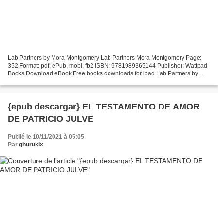
Lab Partners by Mora Montgomery Lab Partners Mora Montgomery Page:
352 Format: pdf, ePub, mobi, fb2 ISBN: 9781989365144 Publisher: Wattpad
Books Download eBook Free books downloads for ipad Lab Partners by
Mora Montgomery (English Edition) 9781989365144...
{epub descargar} EL TESTAMENTO DE AMOR
DE PATRICIO JULVE
Publié le 10/11/2021 à 05:05
Par
ghurukix