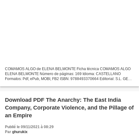
COMAMOS ALGO de ELENA BELMONTE Ficha técnica COMAMOS ALGO
ELENA BELMONTE Número de páginas: 169 Idioma: CASTELLANO
Formatos: Pdf, ePub, MOBI, FB2 ISBN: 9788493370664 Editorial: S.L. GENS
Año de edición: 2006 Descargar eBook gratis Descargas de libros...
Download PDF The Anarchy: The East India
Company, Corporate Violence, and the Pillage of
an Empire
Publié le 09/11/2021 à 08:29
Par
ghurukix