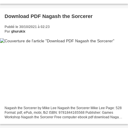
Editorial: EMPURIES Año de edición: 2003 Descargar eBook gratis
Audiolibros...
Download PDF Nagash the Sorcerer
Publié le 30/10/2021 à 02:23
Par
ghurukix
Nagash the Sorcerer by Mike Lee Nagash the Sorcerer Mike Lee Page: 528
Format: pdf, ePub, mobi, fb2 ISBN: 9781844165568 Publisher: Games
Workshop Nagash the Sorcerer Free computer ebook pdf download Nagash
the Sorcerer by Mike Lee 9781844165568 English...