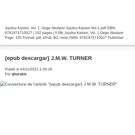
Jujutsu Kaisen, Vol. 1. Gege Akutami Jujutsu-Kaisen-Vol-1.pdf ISBN:
9781974710027 | 192 pages | 5 Mb Jujutsu Kaisen, Vol. 1 Gege Akutami
Page: 192 Format: pdf, ePub, fb2, mobi ISBN: 9781974710027 Publisher:
VIZ Media LLC Download Jujutsu Kaisen, Vol....
{epub descargar} J.M.W. TURNER
Publié le 04/11/2021 à 09:28
Par
ghurukix