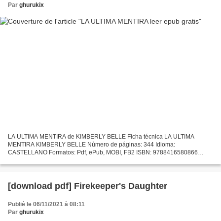
Par
ghurukix
LA ULTIMA MENTIRA de KIMBERLY BELLE Ficha técnica LA ULTIMA
MENTIRA KIMBERLY BELLE Número de páginas: 344 Idioma:
CASTELLANO Formatos: Pdf, ePub, MOBI, FB2 ISBN: 9788416580866
Editorial: VERSATIL Año de edición: 2017 Descargar eBook gratis
Descargas de...
[download pdf] Firekeeper's Daughter
Publié le 06/11/2021 à 08:11
Par
ghurukix