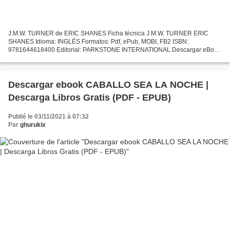
J.M.W. TURNER de ERIC SHANES Ficha técnica J.M.W. TURNER ERIC
SHANES Idioma: INGLÉS Formatos: Pdf, ePub, MOBI, FB2 ISBN:
9781644618400 Editorial: PARKSTONE INTERNATIONAL Descargar eBook
gratis Enlace de descarga de libro gratis J.M.W. TURNER en español...
Descargar ebook CABALLO SEA LA NOCHE |
Descarga Libros Gratis (PDF - EPUB)
Publié le 03/11/2021 à 07:32
Par
ghurukix