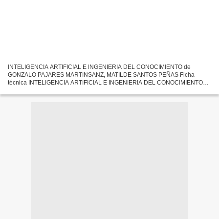
INTELIGENCIA ARTIFICIAL E INGENIERIA DEL CONOCIMIENTO de
GONZALO PAJARES MARTINSANZ, MATILDE SANTOS PEÑAS Ficha
técnica INTELIGENCIA ARTIFICIAL E INGENIERIA DEL CONOCIMIENTO
GONZALO PAJARES MARTINSANZ, MATILDE SANTOS PEÑAS Número de
páginas: 384 Idioma:...