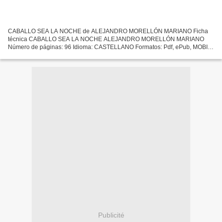
CABALLO SEA LA NOCHE de ALEJANDRO MORELLÓN MARIANO Ficha
técnica CABALLO SEA LA NOCHE ALEJANDRO MORELLÓN MARIANO
Número de páginas: 96 Idioma: CASTELLANO Formatos: Pdf, ePub, MOBI,
FB2 ISBN: 9788415934691 Editorial: CANDAYA Año de edición: 2019
Descargar...
Publicité