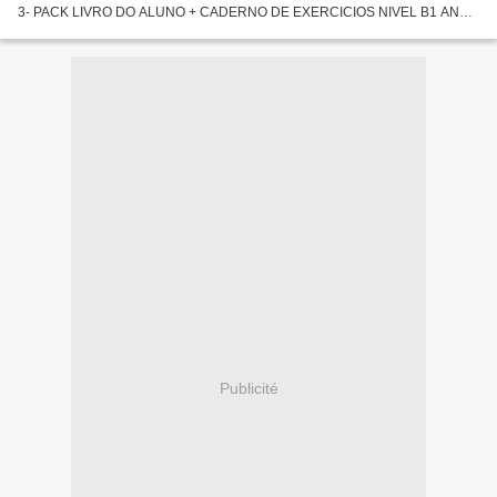
3- PACK LIVRO DO ALUNO + CADERNO DE EXERCICIOS NIVEL B1 ANA
TAVARES Número de páginas: 304 Idioma: PORTUGUÉS Formatos: Pdf,
ePub, MOBI, FB2...
Publicité