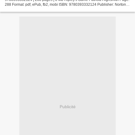
288 Format: pdf, ePub, fb2, mobi ISBN: 9780393332124 Publisher: Norton,
W. W. & Company, Inc. Download Ripley's Game Free...
Publicité