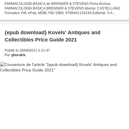
FARMACOLOGÍA BÁSICA de BRENNER & STEVENS Ficha técnica
FARMACOLOGÍA BÁSICA BRENNER & STEVENS Idioma: CASTELLANO
Formatos: Pdf, ePub, MOBI, FB2 ISBN: 9788491134244 Editorial: S.A.
ELSEVIER ESPAÑA Año de edición: 2019 Descargar eBook gratis
Descargando...
{epub download} Kovels' Antiques and
Collectibles Price Guide 2021
Publié le 28/08/2021 à 21:47
Par
ghurukix