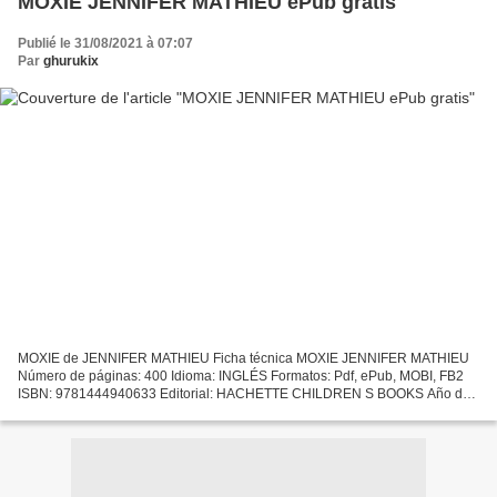
MOXIE JENNIFER MATHIEU ePub gratis
Publié le 31/08/2021 à 07:07
Par
ghurukix
MOXIE de JENNIFER MATHIEU Ficha técnica MOXIE JENNIFER MATHIEU
Número de páginas: 400 Idioma: INGLÉS Formatos: Pdf, ePub, MOBI, FB2
ISBN: 9781444940633 Editorial: HACHETTE CHILDREN S BOOKS Año de
edición: 2017 Descargar eBook gratis Descargar libros en...