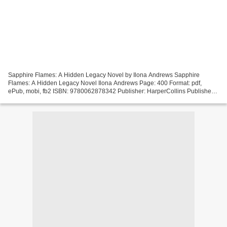
Sapphire Flames: A Hidden Legacy Novel by Ilona Andrews Sapphire
Flames: A Hidden Legacy Novel Ilona Andrews Page: 400 Format: pdf,
ePub, mobi, fb2 ISBN: 9780062878342 Publisher: HarperCollins Publishers
Download eBook Electronic ebook free download Sapphire...