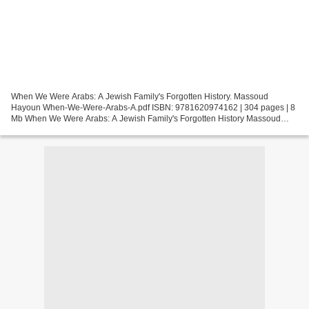
When We Were Arabs: A Jewish Family's Forgotten History. Massoud
Hayoun When-We-Were-Arabs-A.pdf ISBN: 9781620974162 | 304 pages | 8
Mb When We Were Arabs: A Jewish Family's Forgotten History Massoud
Hayoun Page: 304 Format: pdf, ePub, fb2, mobi ISBN:...