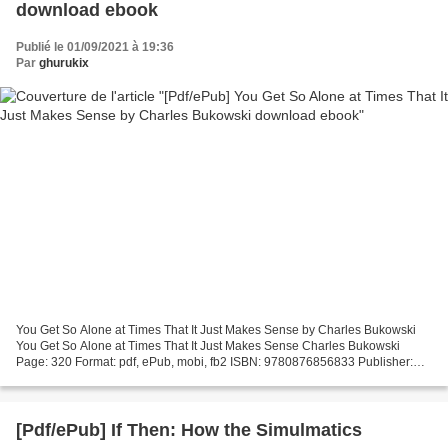
download ebook
Publié le 01/09/2021 à 19:36
Par
ghurukix
You Get So Alone at Times That It Just Makes Sense by Charles Bukowski
You Get So Alone at Times That It Just Makes Sense Charles Bukowski
Page: 320 Format: pdf, ePub, mobi, fb2 ISBN: 9780876856833 Publisher:
HarperCollins Publishers Download You Get...
[Pdf/ePub] If Then: How the Simulmatics