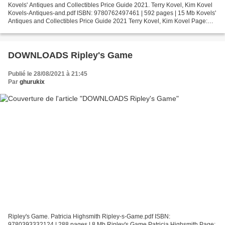
Kovels' Antiques and Collectibles Price Guide 2021. Terry Kovel, Kim Kovel
Kovels-Antiques-and.pdf ISBN: 9780762497461 | 592 pages | 15 Mb Kovels'
Antiques and Collectibles Price Guide 2021 Terry Kovel, Kim Kovel Page:
592 Format: pdf, ePub, fb2, mobi...
DOWNLOADS Ripley's Game
Publié le 28/08/2021 à 21:45
Par
ghurukix
Ripley's Game. Patricia Highsmith Ripley-s-Game.pdf ISBN:
9780393332124 | 288 pages | 8 Mb Ripley's Game Patricia Highsmith Page: