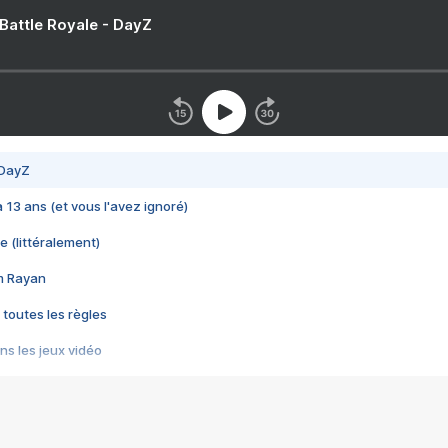
 Battle Royale - DayZ
 DayZ
 a 13 ans (et vous l'avez ignoré)
e (littéralement)
im Rayan
 toutes les règles
s les jeux vidéo
us choquant de Rockstar ? - Le scandale BULLY
e plus moche de Steam